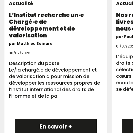
Actualité
Actual
L’Institut recherche un·e
Nos 
Chargé·e de
livre
développement et de
nous 
valorisation
par Pau
par Matthieu Soinard
01/07/20
30/07/2026
L’équip
droits 
Description du poste
sélect
Le/la chargé.e de développement et
cœurs 
de valorisation a pour mission de
écoute
développer les ressources propres de
se déf
l’Institut international des droits de
l’Homme et de la pa
En savoir +