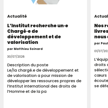
Actualité
Actual
L’Institut recherche un·e
Nos 
Chargé·e de
livre
développement et de
nous 
valorisation
par Pau
par Matthieu Soinard
01/07/20
30/07/2026
L’équip
droits 
Description du poste
sélect
Le/la chargé.e de développement et
cœurs 
de valorisation a pour mission de
écoute
développer les ressources propres de
se déf
l’Institut international des droits de
l’Homme et de la pa