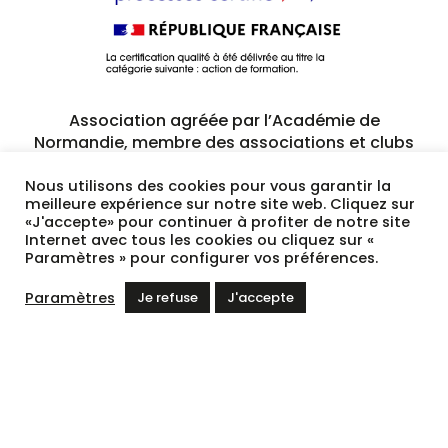
Association agréée par l’Académie de
Normandie, membre des associations et clubs
pour l’UNESCO et du réseau Educadroit du
Défenseur des droits.
Nous utilisons des cookies pour vous garantir la
meilleure expérience sur notre site web. Cliquez sur
«J'accepte» pour continuer à profiter de notre site
Internet avec tous les cookies ou cliquez sur «
Citis, le Pentacle -
5 avenue de Tsukuba - 14200
Paramètres » pour configurer vos préférences.
Hérouville Saint-Clair
Paramètres
Je refuse
J'accepte
02 31 79 23 89
Mentions légales
Création :