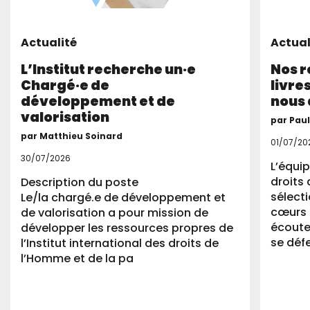
Actualité
Actual
L’Institut recherche un·e
Nos 
Chargé·e de
livre
développement et de
nous 
valorisation
par Pau
par Matthieu Soinard
01/07/20
30/07/2026
L’équip
droits 
Description du poste
sélect
Le/la chargé.e de développement et
cœurs 
de valorisation a pour mission de
écoute
développer les ressources propres de
se déf
l’Institut international des droits de
l’Homme et de la pa