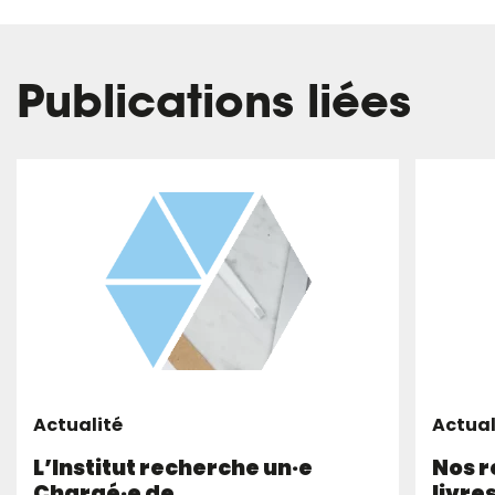
Publications liées
Actualité
Actual
L’Institut recherche un·e
Nos 
Chargé·e de
livre