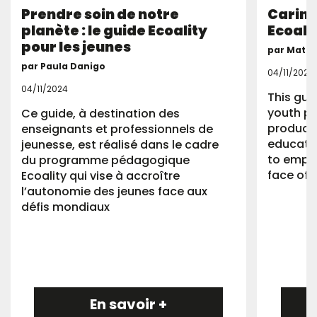
Prendre soin de notre
Caring
planète : le guide Ecoality
Ecoali
pour les jeunes
par Mathi
par Paula Danigo
04/11/2024
04/11/2024
This gui
youth pr
Ce guide, à destination des
produced
enseignants et professionnels de
educati
jeunesse, est réalisé dans le cadre
to empo
du programme pédagogique
face of 
Ecoality qui vise à accroître
l’autonomie des jeunes face aux
défis mondiaux
En savoir +